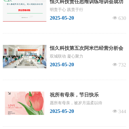
恒久科技责任思维训练培训会成功
召开
明责于心 践责于行
2025-05-20
넶
630
恒久科技第五次阿米巴经营分析会
成功召开
双城联动 凝心聚力
2025-05-20
넶
732
祝所有母亲，节日快乐
愿所有母亲，被岁月温柔以待
2025-05-20
넶
344